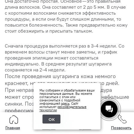
Она достаточно простая. Основное — это правильная
длина волосков. Она составляет от 2 до 5 мм. В случае
с короткими волосками снижается эффективность
процедуры, а если они будут слишком длинными, то
повысится болезненность. Также предварительно кожу
стоит обезжирить и присыпать тальком.
Сначала процедура выполняется раз в 3-4 недели. Со
временем волосы станут менее заметны, и график
проведения эпиляции может составляться
индивидуально. В среднем результат шугаринга
сохраняется на 2-4 недели.
После проведения шугаринга кожа немного
краснеет, но это проходит за несколько дней.
При неправильном выполнении процедура
Мы собираем и обрабатываем ваши
персональные данные. Вы можете
может спровоцировать гнойнички или небольшие
согласиться с этим или
ознакомиться с подробной
синяки. Поэтому лучше доверить ее
информацией
здесь
. Сайт
использует
рекомендательные
профессионалу.
технологии
ок
ШУГАРИНГ В ДОМАШНИХ УСЛОВИЯХ
Главная
Услуги
Прайс
Позвонить