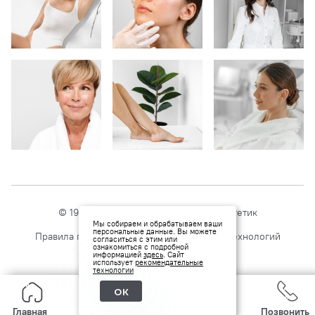
© 1999 — 2026 Клиника молодости
Эстетик
Мы собираем и обрабатываем ваши
Политика конфиденциальности
персональные данные. Вы можете
Правила применения рекомендательных технологий
согласиться с этим или
ознакомиться с подробной
Оператор - 10-0103940
информацией
здесь
. Сайт
использует
рекомендательные
технологии
ок
Главная
Услуги
Прайс
Позвонить