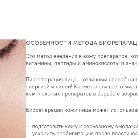
ОСОБЕННОСТИ МЕТОДА БИОРЕПАРАЦ
Это метод введения в кожу препаратов, ко
витамины, пептиды и аминокислоты и знач
Биорепарация лица — отличный способ нап
энергией и силой! Косметологи всего мир
комплексных препаратов в борьбе с возр
Биорепарация кожи лица может использоват
подготовить кожу к серьезному омолаж
ускорить реабилитацию после пластиче